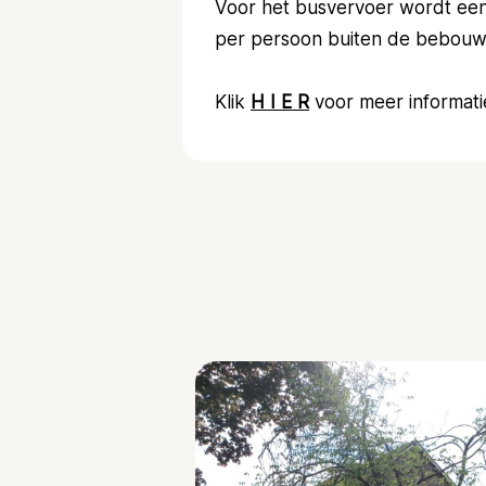
Voor het busvervoer wordt een
per persoon buiten de bebou
Klik
H I E R
voor meer informati