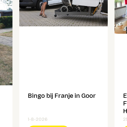
Bingo bij Franje in Goor
E
F
H
1-8-2026
2