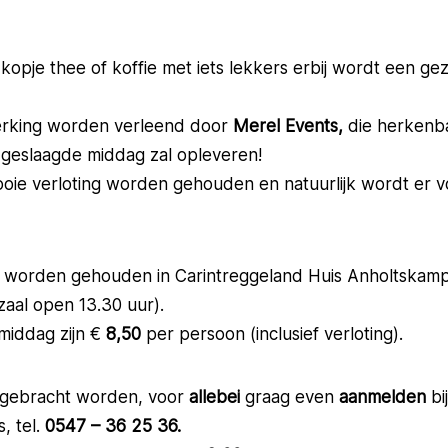
kopje thee of koffie met iets lekkers erbij wordt een ge
erking worden verleend door
Merel Events,
die herkenb
 geslaagde middag zal opleveren!
oie verloting worden gehouden en natuurlijk wordt er 
r worden gehouden in Carintreggeland Huis Anholtskamp,
zaal open 13.30 uur).
middag zijn €
8,50
per persoon (inclusief verloting).
isgebracht worden, voor
allebei
graag even
aanmelden
bi
, tel.
0547 – 36 25 36.