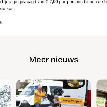
 bijdrage gevraagd van €
2,00
per persoon binnen de
wde kom.
e.
Meer nieuws