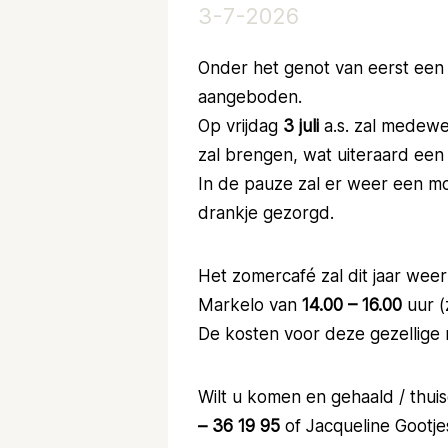
3-7-2026
Onder het genot van eerst een 
aangeboden.
Op vrijdag
3 juli
a.s. zal medew
zal brengen, wat uiteraard een
In de pauze zal er weer een mo
drankje gezorgd.
Het zomercafé zal dit jaar wee
Markelo van
14.00 – 16.00
uur (
De kosten voor deze gezellige 
Wilt u komen en gehaald / thu
– 36 19 95
of Jacqueline Gootjes