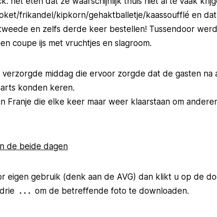
 het eten dat ze waarschijnlijk thuis niet al te vaak krijg
ket/frikandel/kipkorn/gehaktballetje/kaassoufflé en dat
tweede en zelfs derde keer bestellen! Tussendoor werd 
 een coupe ijs met vruchtjes en slagroom.
t verzorgde middag die ervoor zorgde dat de gasten na 
waarts konden keren.
van Franje die elke keer maar weer klaarstaan om anderen
n de beide dagen
r eigen gebruik (denk aan de AVG) dan klikt u op de d
drie
. . .
om de betreffende foto te downloaden.