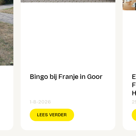
Bingo bij Franje in Goor
E
F
H
1-8-2026
2
LEES VERDER