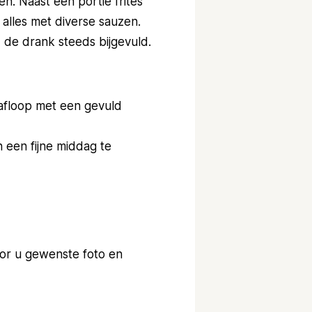
en. Naast een portie frites
 alles met diverse sauzen.
de drank steeds bijgevuld.
afloop met een gevuld
 een fijne middag te
oor u gewenste foto en