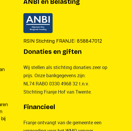
ANBI en Belasting
RSIN Stichting FRANJE: 858847012
Donaties en giften
Wij stellen als stichting donaties zeer op
van
prijs. Onze bankgegevens zijn:
NL74 RABO 0330 4968 32 t.n.v.
Stichting Franje Hof van Twente.
aren
Financieel
en
bij
Franje ontvangt van de gemeente een
vergoeding voor het WMO vervoer.