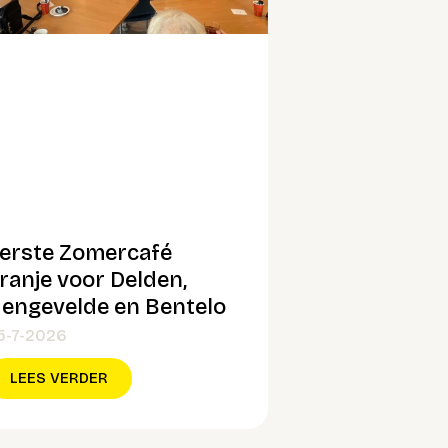
erste Zomercafé
ranje voor Delden,
engevelde en Bentelo
5-7-2026
LEES VERDER