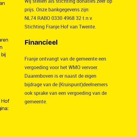
Wij stellen als stichting donaties zeer op
van
prijs. Onze bankgegevens zijn:
NL74 RABO 0330 4968 32 t.n.v.
Stichting Franje Hof van Twente.
aren
Financieel
en
bij
Franje ontvangt van de gemeente een
vergoeding voor het WMO vervoer.
Daarenboven is er naast de eigen
bijdrage van de (Kruispunt)deelnemers
ook sprake van een vergoeding van de
 Hof
gemeente.
ina: