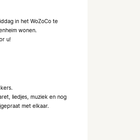
iddag in het WoZoCo te
epenheim wonen.
or u!
kers.
ret, liedjes, muziek en nog
ijgepraat met elkaar.