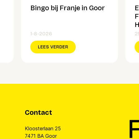
Bingo bij Franje in Goor
E
F
H
1-8-2026
2
LEES VERDER
Contact
Kloosterlaan 25
7471 BA Goor