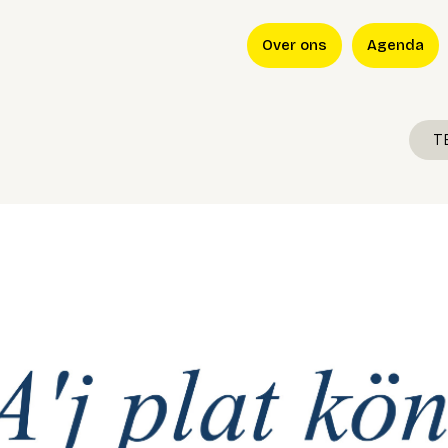
Over ons
Agenda
T