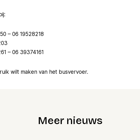
ij:
850 – 06 19528218
203
1 – 06 39374161
uik wilt maken van het busvervoer.
Meer nieuws