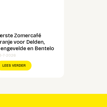
erste Zomercafé
ranje voor Delden,
engevelde en Bentelo
5-7-2026
LEES VERDER