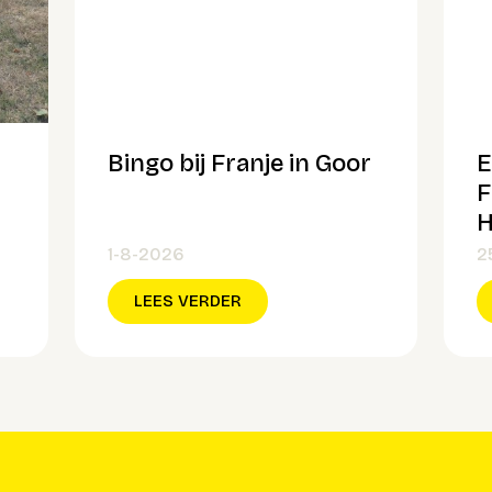
Bingo bij Franje in Goor
E
F
H
1-8-2026
2
LEES VERDER